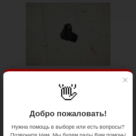
×
👋
Добро пожаловать!
Нужна помощь в выборе или есть вопросы?
Позвоните Нам. Мы будем рады Вам помочь!