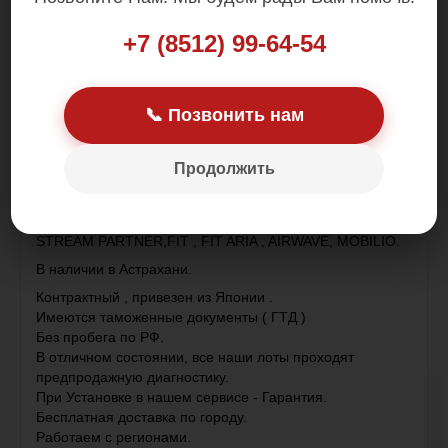
Цена: 1 500.00 р.
+7 (8512) 99-64-54
📞 Позвонить нам
Датчик Абсолютного Давления ( MAP)
Продолжить
УСТАНАВЛИВАЕТСЯ НА:
ACCORD ACCORD TOURER CITY CITY ZX CIVIC CIVIC
HYBRID CR-V FR-V JAZZ LEGEND MR-V ODYSSEY
STREAM PARTNER,FIT , FIT ARIA , AIRWAVE, MOBILIO.
В наличии в Астрахани.
Контрактный , привезен из Японии .
Имеются таможенные документы ( ГТД )
Без пробега по РФ.
В отличном состоянии, все наши лоты проходят
предпродажную диагностику.
При Установке в нашем сервисе - Гарантия.
Бесплатная доставка по городу.
Работаем с регионами.