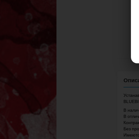
Устанав
BLUEBI
В налич
В отли
Контрак
Без пр
Имеютс