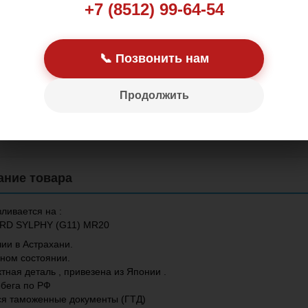
+7 (8512) 99-64-54
📞 Позвонить нам
Продолжить
Цена: 9 000.00 р
ливается на :
RD SYLPHY (G11) MR20
ии в Астрахани.
чном состоянии.
тная деталь , привезена из Японии .
обега по РФ
я таможенные документы (ГТД)