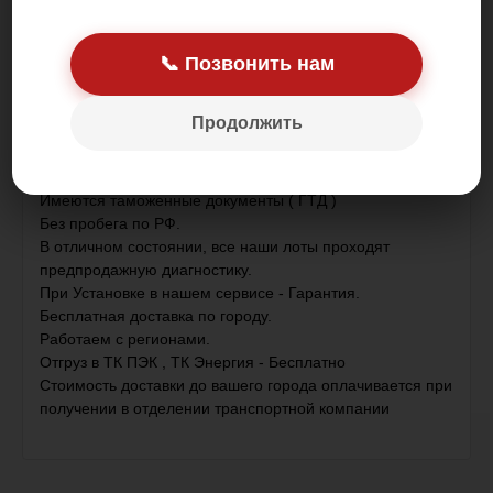
Цена: 75 000.00 р.
📞 Позвонить нам
Продолжить
Контрактный , привезен из Японии .
Имеются таможенные документы ( ГТД )
Без пробега по РФ.
В отличном состоянии, все наши лоты проходят
предпродажную диагностику.
При Установке в нашем сервисе - Гарантия.
Бесплатная доставка по городу.
Работаем с регионами.
Отгруз в ТК ПЭК , ТК Энергия - Бесплатно
Стоимость доставки до вашего города оплачивается при
получении в отделении транспортной компании