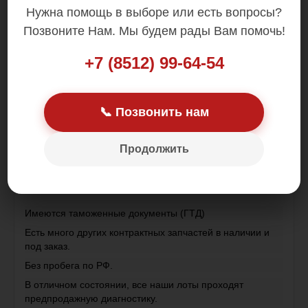
Нужна помощь в выборе или есть вопросы?
Цена: 500.00 р.
Позвоните Нам. Мы будем рады Вам помочь!
+7 (8512) 99-64-54
📞 Позвонить нам
Трещина сбоку - смотрите фото
Продолжить
Контрактная деталь , привезена из Японии .
Имеются таможенные документы (ГТД)
Есть много других контрактных запчастей в наличии и
под заказ.
Без пробега по РФ.
В отличном состоянии, все наши лоты проходят
предпродажную диагностику.