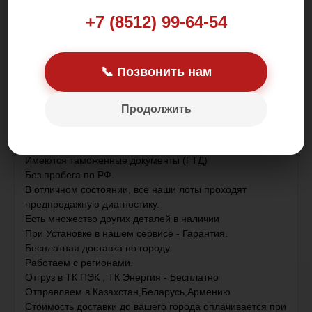
+7 (8512) 99-64-54
Цена: 55 000.00 р.
📞 Позвонить нам
Продолжить
Контрактная деталь , привезена с Японии .
Имеются таможенные документы (ГТД)
Без пробега по РФ.
В отличном состоянии, все наши лоты проходят
предпродажную диагностику.
Есть множество других деталей в наличии
При Установке в нашем сервисе - Гарантия.
Бесплатная доставка по городу.
Работаем с регионами.
Отгруз в ТК ПЭК , ТК Энергия - Бесплатно
Отправляем в Казахстан,Беларусь,Армению
Стоимость доставки до вашего города оплачивается при