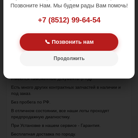
Позвоните Нам. Мы будем рады Вам помочь!
Цена: 1 000.00 р.
+7 (8512) 99-64-54
📞 Позвонить нам
Устанавливается на toyota crown . cresta . chaser , mark
Продолжить
2
Контрактная деталь , привезена с Японии .
Имеются таможенные документы (ГТД)
Есть много других контрактных запчастей в наличии и
под заказ.
Без пробега по РФ.
В отличном состоянии, все наши лоты проходят
предпродажную диагностику.
При Установке в нашем сервисе - Гарантия.
Бесплатная доставка по городу.