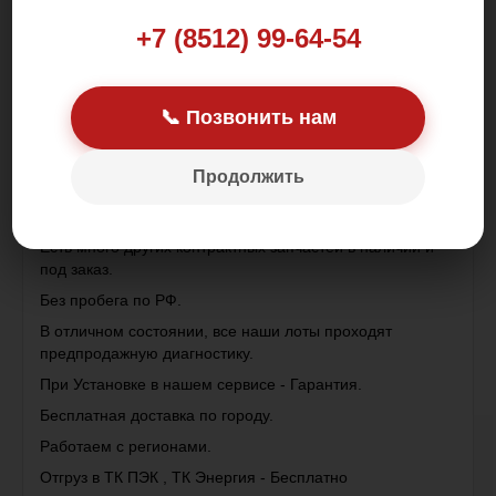
Цена: 1 500.00 р.
+7 (8512) 99-64-54
📞 Позвонить нам
Продолжить
Контрактная деталь , привезена с Японии .
Имеются таможенные документы (ГТД)
Есть много других контрактных запчастей в наличии и
под заказ.
Без пробега по РФ.
В отличном состоянии, все наши лоты проходят
предпродажную диагностику.
При Установке в нашем сервисе - Гарантия.
Бесплатная доставка по городу.
Работаем с регионами.
Отгруз в ТК ПЭК , ТК Энергия - Бесплатно