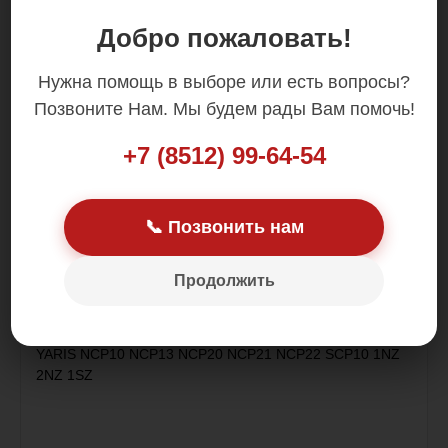
Добро пожаловать!
Цена: 4 500.00 р.
Нужна помощь в выборе или есть вопросы?
Позвоните Нам. Мы будем рады Вам помочь!
+7 (8512) 99-64-54
Устанавливается на
📞 Позвонить нам
BB NCP30 NCP31 NCP34 NCP35 1NZ 2NZ
ECHO NCP12 1NZ
FUN CARGO NCP20 NCP21 NCP25 1NZ
Продолжить
PLATZ SCP11 1SZ
VITZ NCP10 NCP13 NCP15 SCP10 1SZ 1NZ 2NZ
WILL VI NCP19 2NZ
YARIS NCP10 NCP13 NCP20 NCP21 NCP22 SCP10 1NZ
2NZ 1SZ