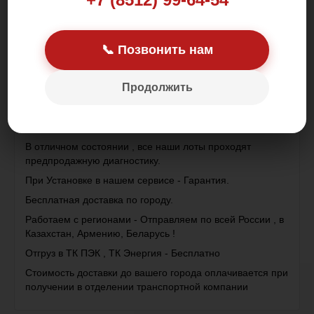
Цена: 100 000.00 р.
📞 Позвонить нам
Продолжить
Двигатель Без навесного с датчиками -температуры
масла,антифриза, детонации и помпой
В отличном состоянии , все наши лоты проходят
предпродажную диагностику.
При Установке в нашем сервисе - Гарантия.
Бесплатная доставка по городу.
Работаем с регионами - Отправляем по всей России , в
Казахстан, Армению, Беларусь !
Отгруз в ТК ПЭК , ТК Энергия - Бесплатно
Стоимость доставки до вашего города оплачивается при
получении в отделении транспортной компании