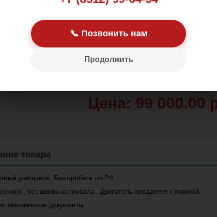
📞 Позвонить нам
Продолжить
Цена: 99 000.00 р
тный двигатель .Без пробега по РФ.
есного , без шкива коленвала . Двигатель продается с помпой.
я таможенные документы.