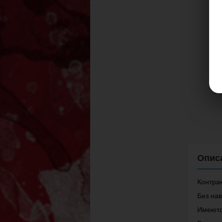
Контрак
Без нав
Имеютс