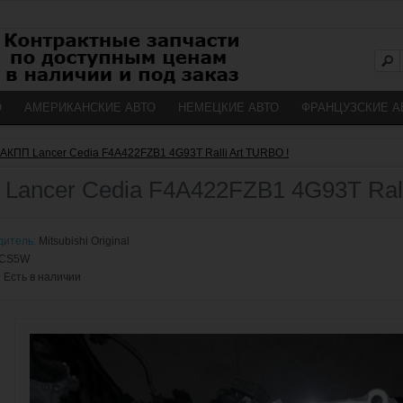
О
АМЕРИКАНСКИЕ АВТО
НЕМЕЦКИЕ АВТО
ФРАНЦУЗСКИЕ А
АКПП Lancer Cedia F4A422FZB1 4G93T Ralli Art TURBO !
Lancer Cedia F4A422FZB1 4G93T Rall
дитель:
Mitsubishi Original
CS5W
:
Есть в наличии