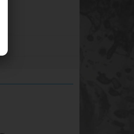
.
ку.