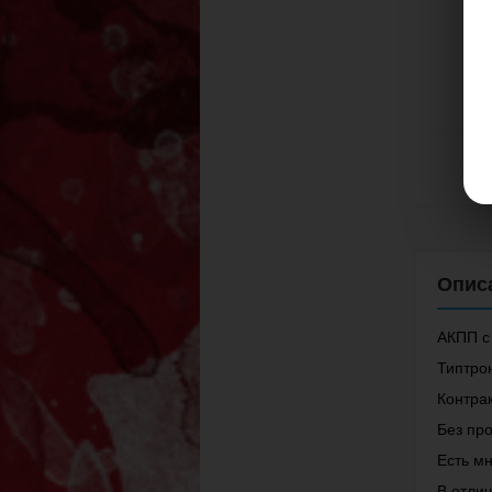
АКПП с 
Типтро
Контрак
Без про
Есть мн
В отли