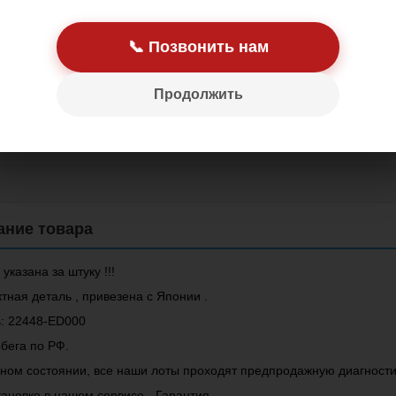
📞 Позвонить нам
Продолжить
Цена: 1 000.00 р
 указана за штуку !!!
тная деталь , привезена с Японии .
: 22448-ED000
бега по РФ.
чном состоянии, все наши лоты проходят предпродажную диагности
ановке в нашем сервисе - Гарантия.