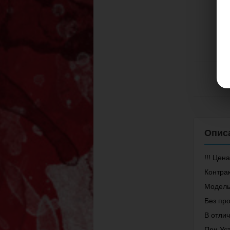
!!! Цена
Контрак
Модель
Без про
В отли
При Уст