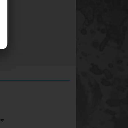
.
ку.