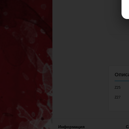
Z25
Z27
Информация
С