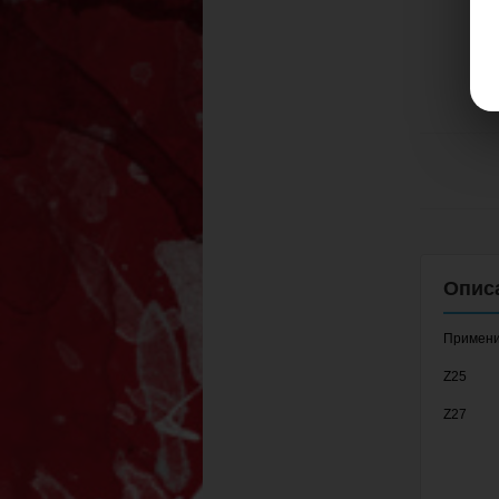
Примени
Z25
Z27