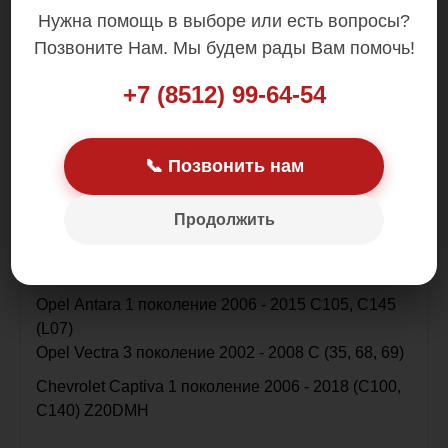
Нужна помощь в выборе или есть вопросы?
Позвоните Нам. Мы будем рады Вам помочь!
+7 (8512) 99-64-54
ЦЕНА БЕЗ РАЗДАТКИ !
В наличии в Астрахани
📞 Позвонить нам
Контрактная из Англии (БУ)
Без пробега по РФ
Продолжить
Устанавливается на
Oреl Аntаrа 1 поколение 2006 - 2015 C105, С145
(L07)
Opel Veсtra 3 поколeниe 2002 - 2008 С (35, 68, 69)
Сhеvrоlеt Сарtivа 1 поколение 2006 - 2018 (С100,
С140) Z20DМН