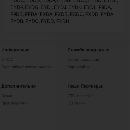
EDDC, EDDD, EDDF, EYDB, EYDC, EYDD, EYDE,
EYDF, EYDG, EYDI, EYDJ, EYDK, EYDL, F9DA,
F9DB, FFDA, FXDA, FXDB, FXDC, FXDD, FYDA,
FYDB, FYDC, FYDD, FYDH
Информация
Служба поддержки
О НАС
Связаться с нами
Гарантийные обязательства
Карта сайта
Дополнительно
Наши Партнеры:
Акции
СТО MasterCar
Производители
СЦ Техник