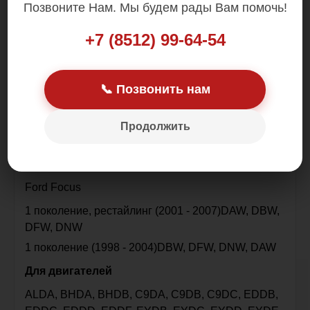
Позвоните Нам. Мы будем рады Вам помочь!
+7 (8512) 99-64-54
В наличии в Астрахани
📞 Позвонить нам
Контрактный из АНГЛИИ (БУ)
Без пробега по РФ
Продолжить
Устанавливается на
Ford Focus
1 поколение, рестайлинг (2001 - 2007)DAW, DBW,
DFW, DNW
1 поколение (1998 - 2004)DBW, DFW, DNW, DAW
Для двигателей
ALDA, BHDA, BHDB, C9DA, C9DB, C9DC, EDDB,