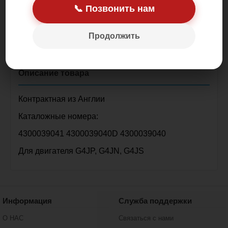
📞 Позвонить нам
Цена: 19 000.00 р.
Продолжить
Контрактная из Англии
Каталожные номера:
4300039041 4300039040D 4300039040
Для двигателя G4JP, G4JN, G4JS
Информация
Служба поддержки
О НАС
Связаться с нами