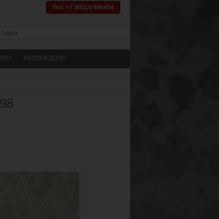
Тел: +7 (8512) 996454
ВТО
АВТОРАЗБОР
798