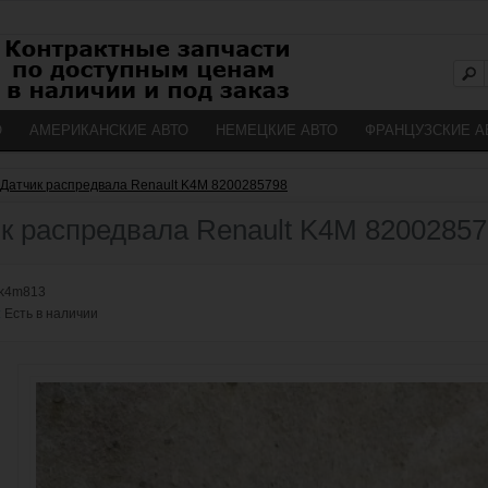
О
АМЕРИКАНСКИЕ АВТО
НЕМЕЦКИЕ АВТО
ФРАНЦУЗСКИЕ А
Датчик распредвала Renault K4M 8200285798
к распредвала Renault K4M 8200285
k4m813
:
Есть в наличии