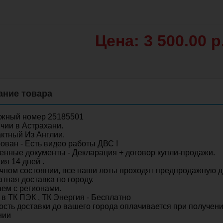
Цена: 3 500.00 р
ожный номер 25185501
чии в Астрахани.
ктный Из Англии.
ован - Есть видео работы ДВС !
нные документы - Декларация + договор купли-продажи.
ия 14 дней .
чном состоянии, все наши лоты проходят предпродажную д
тная доставка по городу.
ем с регионами.
 в ТК ПЭК , ТК Энергия - Бесплатно
сть доставки до вашего города оплачивается при получени
нии