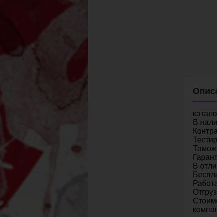
катал
В нали
Контра
Тестир
Таможе
Гарант
В отли
Беспла
Работа
Отгруз
Стоимо
компа