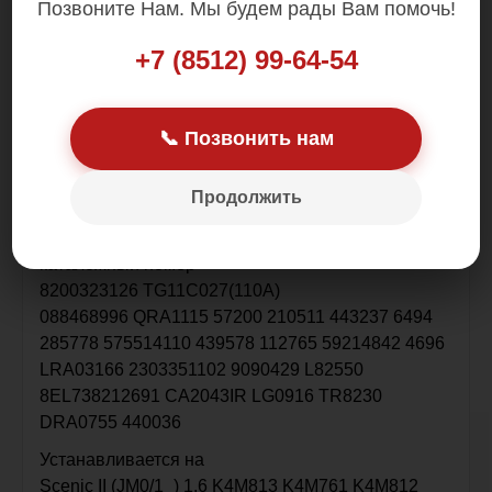
Позвоните Нам. Мы будем рады Вам помочь!
Цена: 7 000.00 р.
+7 (8512) 99-64-54
📞 Позвонить нам
Оригинал
Продолжить
В наличии в Астрахани
Контрактный из Англии
каталожный номер
8200323126 TG11C027(110A)
088468996 QRA1115 57200 210511 443237 6494
285778 575514110 439578 112765 59214842 4696
LRA03166 2303351102 9090429 L82550
8EL738212691 CA2043IR LG0916 TR8230
DRA0755 440036
Устанавливается на
Scenic II (JM0/1_) 1.6 K4M813 K4M761 K4M812