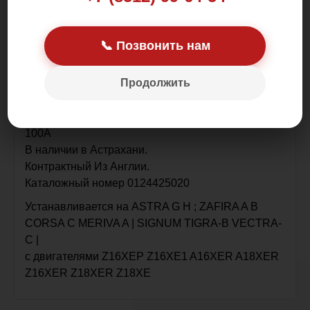
Цена: 7 500.00 р.
📞 Позвонить нам
Продолжить
Оригинал!
100А
В наличии в Астрахани.
Контрактный Из Англии.
Каталожный номер 0124425020
Устанавливается на ASTRA G H ; ZAFIRA A B
CORSA C MERIVA A | SIGNUM TIGRA-B VECTRA-
C |
с двигателями Z16XEP Z16XE1 A16XER A18XER
Z16XER Z18XER Z18XE