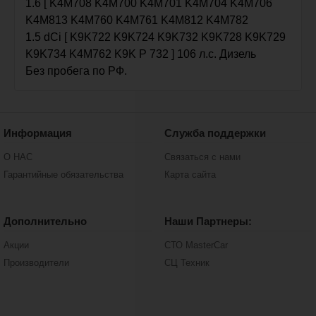
1.6 [ K4M708 K4M700 K4M701 K4M704 K4M706
K4M813 K4M760 K4M761 K4M812 K4M782
1.5 dCi [ K9K722 K9K724 K9K732 K9K728 K9K729
K9K734 K4M762 K9K P 732 ] 106 л.с. Дизель
Без пробега по РФ.
Информация
Служба поддержки
О НАС
Связаться с нами
Гарантийные обязательства
Карта сайта
Дополнительно
Наши Партнеры:
Акции
СТО MasterCar
Производители
СЦ Техник