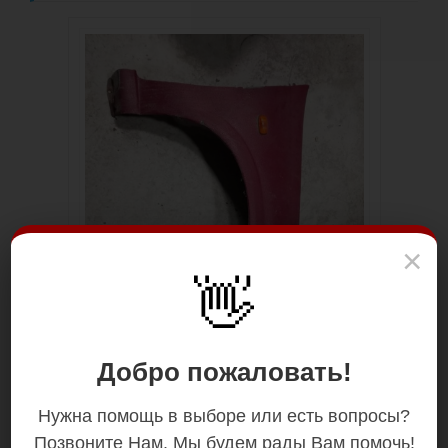
×
👋
Добро пожаловать!
Нужна помощь в выборе или есть вопросы?
Позвоните Нам. Мы будем рады Вам помочь!