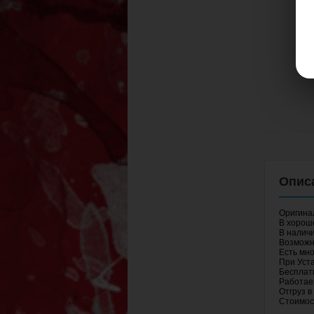
Оригина
В хорош
В наличи
Возможна
Есть мно
При Уста
Бесплатн
Работае
Отгруз в
Стоимос