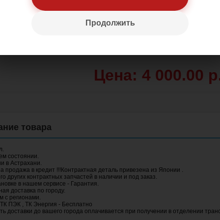
Продолжить
Цена: 4 000.00 р
л.
ем состоянии.
и в Астрахани.
 продажа в кредит !!!Контрактная деталь привезена из Японии .
го других контрактных запчастей в наличии и под заказ.
новке в нашем сервисе - Гарантия.
ая доставка по городу.
м с регионами.
 ТК ПЭК , ТК Энергия - Бесплатно
ть доставки до вашего города оплачивается при получении в отделении тран