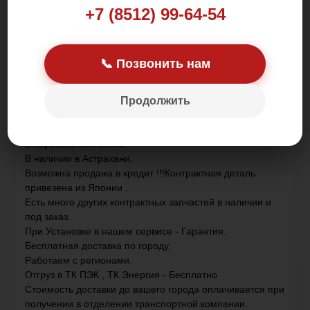
+7 (8512) 99-64-54
Цена: 4 500.00 р.
📞 Позвонить нам
Продолжить
Оригинал.
В хорошем состоянии.
В наличии в Астрахани.
Возможна продажа в кредит !!!Контрактная деталь
привезена из Японии .
Есть много других контрактных запчастей в наличии и
под заказ.
При Установке в нашем сервисе - Гарантия.
Бесплатная доставка по городу.
Работаем с регионами.
Отгруз в ТК ПЭК , ТК Энергия - Бесплатно
Стоимость доставки до вашего города оплачивается при
получении в отделении транспортной компании.