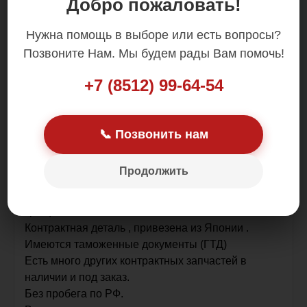
Добро пожаловать!
Цена: 11 000.00 р.
Нужна помощь в выборе или есть вопросы?
Позвоните Нам. Мы будем рады Вам помочь!
+7 (8512) 99-64-54
Возможна покупка в кредит!
📞 Позвонить нам
Оригинал!
В наличии в Астрахани!
Продолжить
В сборе с решеткой, заглушками.
В отличном состоянии - все крепления целые, без
трещин.
Контрактная деталь , привезена из Японии .
Имеются таможенные документы (ГТД)
Есть много других контрактных запчастей в
наличии и под заказ.
Без пробега по РФ.