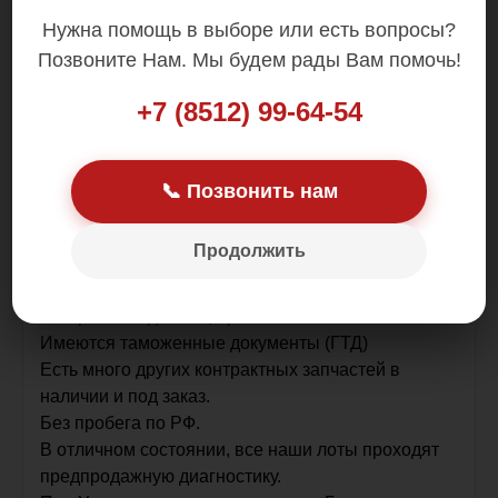
Нужна помощь в выборе или есть вопросы?
Цена: 1 500.00 р.
Позвоните Нам. Мы будем рады Вам помочь!
+7 (8512) 99-64-54
📞 Позвонить нам
Оригинал
В наличии в Астрахани.
Продолжить
Датчик газораспределения Белта Пассо Витц
Ярис
Контрактная деталь , привезена из Японии .
Имеются таможенные документы (ГТД)
Есть много других контрактных запчастей в
наличии и под заказ.
Без пробега по РФ.
В отличном состоянии, все наши лоты проходят
предпродажную диагностику.