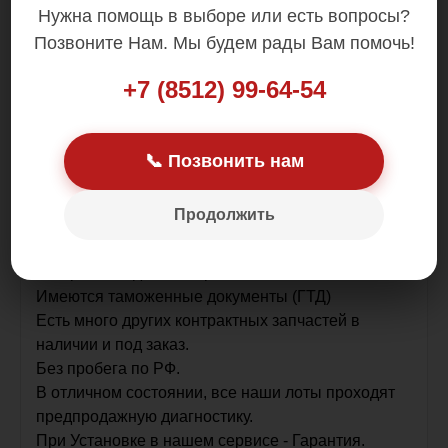
Нужна помощь в выборе или есть вопросы?
Позвоните Нам. Мы будем рады Вам помочь!
+7 (8512) 99-64-54
ДЕФЕКТ .Смотрите фото - лом крепления
📞 Позвонить нам
катушки. сама катушка рабочая.
Возможна покупка в кредит!
Продолжить
Оригинал!
В наличии в Астрахани
Контрактная деталь , привезена из Японии .
Имеются таможенные документы (ГТД)
Есть много других контрактных запчастей в
наличии и под заказ.
Без пробега по РФ.
В отличном состоянии, все наши лоты проходят
предпродажную диагностику.
При Установке в нашем сервисе - Гарантия.