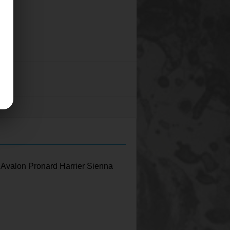
.
lon Pronard Harrier Sienna