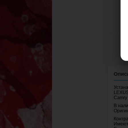
Устан
LEXUS
Camry 
В нали
Ориги
Контра
Имеют