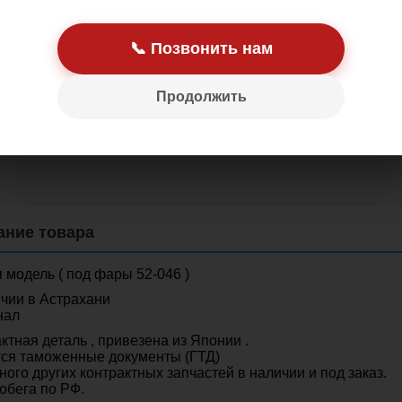
📞 Позвонить нам
Продолжить
Цена: 7 500.00 р
 модель ( под фары 52-046 )
чии в Астрахани
нал
ктная деталь , привезена из Японии .
ся таможенные документы (ГТД)
ного других контрактных запчастей в наличии и под заказ.
обега по РФ.