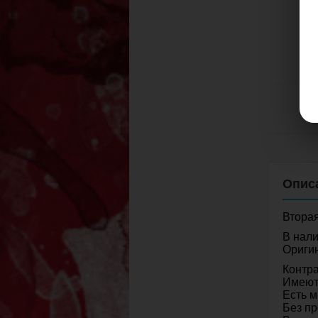
Вторая
В нали
Ориги
Контра
Имеют
Есть м
Без пр