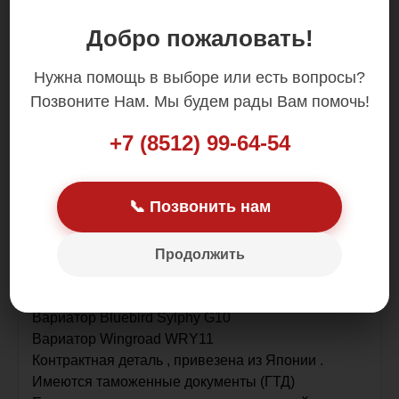
Цена: 69 000.00 р.
Добро пожаловать!
Нужна помощь в выборе или есть вопросы?
Позвоните Нам. Мы будем рады Вам помочь!
+7 (8512) 99-64-54
RE0F06AFP54
В наличии в Астрахани.
📞 Позвонить нам
Устанавливается на
Вариатор Primera P12
Вариатор Serena C24
Продолжить
Вариатор Liberty RM12
Вариатор Prairie RM12
Вариатор Bluebird Sylphy G10
Вариатор Wingroad WRY11
Контрактная деталь , привезена из Японии .
Имеются таможенные документы (ГТД)