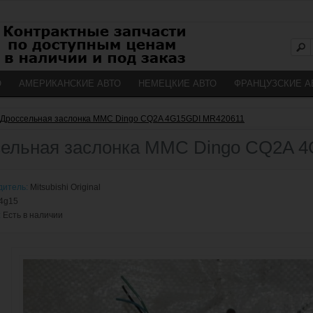
О
АМЕРИКАНСКИЕ АВТО
НЕМЕЦКИЕ АВТО
ФРАНЦУЗСКИЕ А
Дроссельная заслонка MMC Dingo CQ2A 4G15GDI MR420611
ельная заслонка MMC Dingo CQ2A 
дитель:
Mitsubishi Original
4g15
:
Есть в наличии