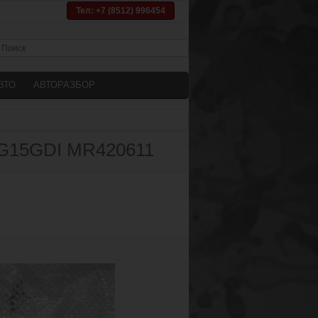
Тел: +7 (8512) 996454
ВТО
АВТОРАЗБОР
4G15GDI MR420611