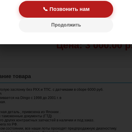
📞 Позвонить нам
Продолжить
Цена: 3 000.00 р
голую заслонку без РХХ и ТПС. с датчиками в сборе 6000 руб.
л
ивается на Dingo с 1998 до 2001 г. в
ная.
ная деталь , привезена из Японии .
 таможенные документы (ГТД)
го других контрактных запчастей в наличии и под заказ.
ега по РФ.
ном состоянии, все наши лоты проходят предпродажную диагностику.