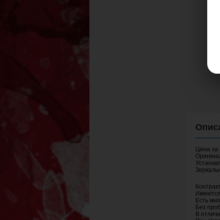
Цена за 
Оригина
Устанавл
Зеркаль
Контракт
Имеются
Есть мно
Без проб
В отлич