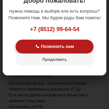
Добро пожаловать!
Цена: 1 000.00 р.
Нужна помощь в выборе или есть вопросы?
Позвоните Нам. Мы будем рады Вам помочь!
+7 (8512) 99-64-54
Номера в каталоге производителя 0602104930
📞 Позвонить нам
8260A046
Мотор бачка омывателя Mitsubishi Colt, Z27A,
Продолжить
Z27WG, Z24A, Z27AG, Z24W, Z23W, Z23A, Z22A,
Z21A, Z27W
В наличии в Астрахани
Контрактная деталь , привезена из Японии .
Имеются таможенные документы (ГТД)
Есть много других контрактных запчастей в
наличии и под заказ.
Без пробега по РФ.