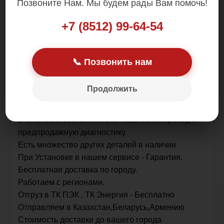
Позвоните Нам. Мы будем рады Вам помочь!
Цена: 4 000.00 р.
+7 (8512) 99-64-54
📞 Позвонить нам
Продолжить
Контрактная деталь , привезена из Японии .
Без пробега по РФ.
В отличном состоянии, все наши лоты проходят
предпродажную диагностику.
Есть множество других деталей в наличии
При Установке в нашем сервисе - Гарантия.
Бесплатная доставка по городу.
Работаем с регионами.
Отгруз в ТК ПЭК , ТК Энергия - Бесплатно
Отправляем в Казахстан,Беларусь,Армению
Стоимость доставки до вашего города