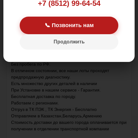
+7 (8512) 99-64-54
Цена: 1 500.00 р.
📞 Позвонить нам
Продолжить
Контрактная деталь , привезена из Японии .
Без пробега по РФ.
В отличном состоянии, все наши лоты проходят
предпродажную диагностику.
Есть множество других деталей в наличии
При Установке в нашем сервисе - Гарантия.
Бесплатная доставка по городу.
Работаем с регионами.
Отгруз в ТК ПЭК , ТК Энергия - Бесплатно
Отправляем в Казахстан,Беларусь,Армению
Стоимость доставки до вашего города оплачивается при
получении в отделении транспортной компании