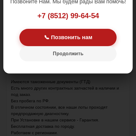
Позвоните Нам. Мы будем рады Вам помочь!
Цена: 9 000.00 р.
+7 (8512) 99-64-54
📞 Позвонить нам
Продолжить
Пластиковый Шкив.
Контрактная деталь , привезена из Японии .
Имеются таможенные документы (ГТД)
Есть много других контрактных запчастей в наличии и
под заказ.
Без пробега по РФ.
В отличном состоянии, все наши лоты проходят
предпродажную диагностику.
При Установке в нашем сервисе - Гарантия.
Бесплатная доставка по городу.
Работаем с регионами.