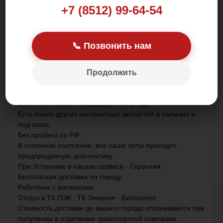
+7 (8512) 99-64-54
Цена: 4 000.00 р.
📞 Позвонить нам
Продолжить
Контрактная деталь , привезена из Японии .
Имеются таможенные документы (ГТД)
Есть много других контрактных запчастей в наличии и
под заказ.
Без пробега по РФ.
В отличном состоянии, все наши лоты проходят
предпродажную диагностику.
При Установке в нашем сервисе - Гарантия.
Бесплатная доставка по городу.
Работаем с регионами.
Отгруз в ТК ПЭК , ТК Энергия - Бесплатно
Стоимость доставки до вашего города оплачивается при
получении в отделении транспортной компании.