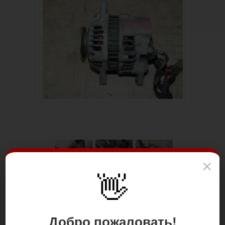
×
👋
Добро пожаловать!