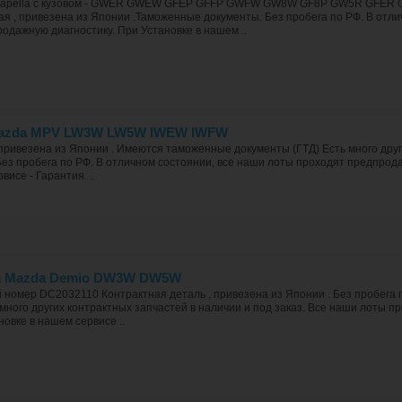
Capella c кузовом - GWER GWEW GFEP GFFP GWFW GW8W GF8P GW5R GFER Ор
ая , привезена из Японии .Таможенные документы. Без пробега по РФ. В отли
одажную диагностику. При Установке в нашем ..
Mazda MPV LW3W LW5W lWEW lWFW
 привезена из Японии . Имеются таможенные документы (ГТД) Есть много друг
 Без пробега по РФ. В отличном состоянии, все наши лоты проходят предпрод
висе - Гарантия. ..
на Mazda Demio DW3W DW5W
 номер DC2032110 Контрактная деталь , привезена из Японии . Без пробег
 много других контрактных запчастей в наличии и под заказ. Все наши лоты 
новке в нашем сервисе ..