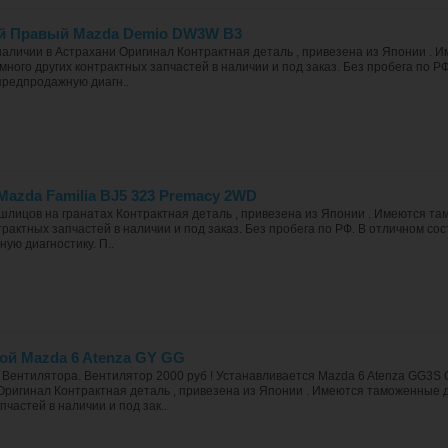
й Правый Mazda Demio DW3W B3
наличии в Астрахани Оригинал Контрактная деталь , привезена из Японии .
много других контрактных запчастей в наличии и под заказ. Без пробега по РФ
предпродажную диагн..
azda Familia BJ5 323 Premacy 2WD
лицов на гранатах Контрактная деталь , привезена из Японии . Имеются т
трактных запчастей в наличии и под заказ. Без пробега по РФ. В отличном со
ую диагностику. П..
ой Mazda 6 Atenza GY GG
з Вентилятора. Вентилятор 2000 руб ! Устанавливается Mazda 6 Atenza GG
Оригинал Контрактная деталь , привезена из Японии . Имеются таможенные д
пчастей в наличии и под зак..