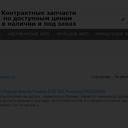
О
АМЕРИКАНСКИЕ АВТО
НЕМЕЦКИЕ АВТО
ФРАНЦУЗСКИЕ А
Сортировка:
варов (0)
 Левый Mazda Familia BJ5 323 Premacy FA512560X
атах Контрактная деталь , привезена из Японии . Имеются таможенные докум
пчастей в наличии и под заказ. Без пробега по РФ. В отличном состоянии, в
тику. При Установке в ..