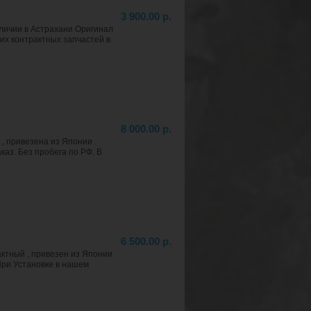
3 900.00 р.
ичии в Астрахани Оригинал
их контрактных запчастей в
8 000.00 р.
 привезена из Японии .
аз. Без пробега по РФ. В
6 500.00 р.
рактный , привезен из Японии
При Установке в нашем