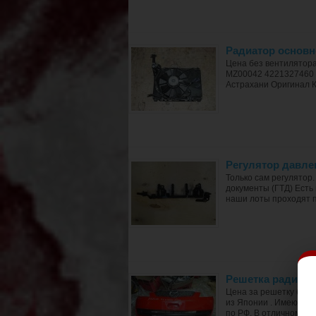
Радиатор основн
Цена без вентилятора
MZ00042 4221327460 
Астрахани Оригинал К
Регулятор давле
Только сам регулятор
документы (ГТД) Есть 
наши лоты проходят 
Решетка радиато
Цена за решетку без 
из Японии . Имеются 
по РФ. В отличном сос