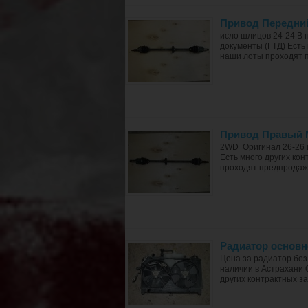
Привод Передни
исло шлицов 24-24 В 
документы (ГТД) Есть 
наши лоты проходят 
Привод Правый M
2WD Оригинал 26-26 ш
Есть много других кон
проходят предпродажн
Радиатор основн
Цена за радиатор бе
наличии в Астрахани 
других контрактных за