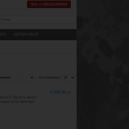
Тел: +7 (8512) 996454
ВТО
АВТОРАЗБОР
На странице:
5 500.00 р.
енты (ГТД) Есть много
се наши лоты проходят