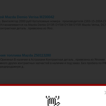
ой Mazda Demio Verisa MZ00042
. Вентилятор 2000 руб! Каталожные номера : производителя ZJ03-15-200A 
Устанавливается на Mazda Demio DY3R DY5W DY3W DY5R Mazda Verisa, DC
онтрактная деталь , привезена из Япо..
ния топлива Mazda Z50113280
. Оригинал В наличии в Астрахани Контрактная деталь , привезена из Япони
много других контрактных запчастей в наличии и под заказ. Без пробега по РФ
предпродажную д..
ра Madza Demio DY
👋
бампера ! Бампер продается отдельно ! В наличии в Астрахани Оригинал Конт
таможенные документы (ГТД) Есть много других контрактных запчастей в налич
тоянии, все наши..