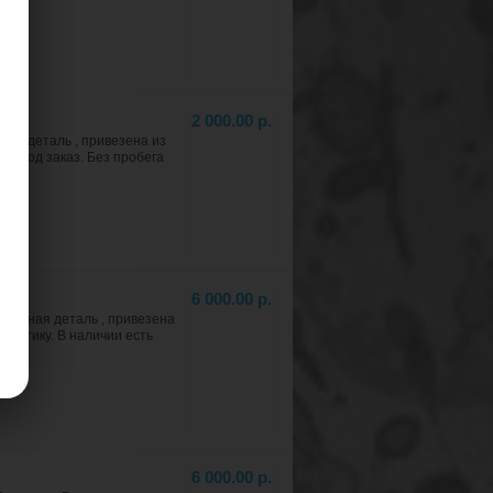
2 000.00 р.
ая деталь , привезена из
 и под заказ. Без пробега
6 000.00 р.
трактная деталь , привезена
ностику. В наличии еcть
6 000.00 р.