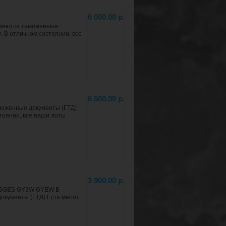
6 000.00 р.
 Имеются таможенные
. В отличном состоянии, все
6 500.00 р.
аможенные документы (ГТД)
стоянии, все наши лоты
3 900.00 р.
3S GGES GY3W GYEW В
окументы (ГТД) Есть много