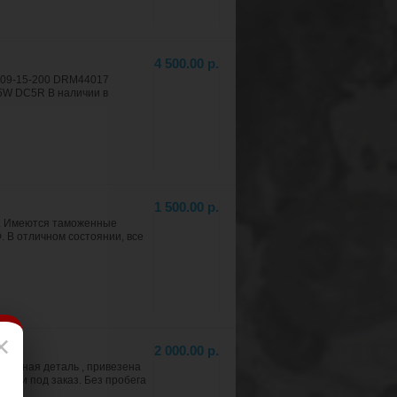
4 500.00 р.
ZJ09-15-200 DRM44017
5W DC5R В наличии в
1 500.00 р.
и . Имеются таможенные
. В отличном состоянии, все
×
2 000.00 р.
рактная деталь , привезена
ии и под заказ. Без пробега