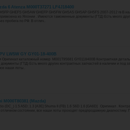
da 6 Atenza M000T37271 LF4J18400
GH5FP GHEFS GH5AW GHEFP GH5FW GH5AS GH5AP GH5FS 2007-2012 гв В нал
 привезена из Японии . Имеются таможенные документы (ГТД) Есть много друг
ез пробега по РФ. В отлич..
PV LW5W GY GY01-18-400B
и Оригинал каталожный номер M001T95681 GY0118400B Контрактная деталь ,
окументы (ГТД) Есть много других контрактных запчастей в наличии и под зак
все наши лоты..
hi M000T80381 (Mazda)
o (DC_) 1.5 A5D; 1.3 [A3E] Shuma II (FB) 1.6 S6D 1.6 [GA6D] Оригинал . Конт
 В отличном состоянии, все наши лоты проходят предпродажную диагностику. 