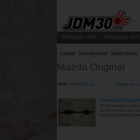
ЯПОНСКИЕ АВТО
КОРЕЙСКИЕ АВТ
Главная
»
Производители
»
Mazda Original
Mazda Original
Вид:
Список
/
Сетка
Сравнение то
Привод Передний
26-26 шлицов на гран
других контрактных за
предпродажную диагнос