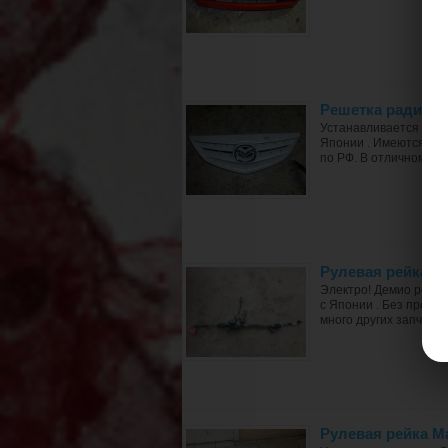
Решетка радиато
Устанавливается Maz
Японии . Имеются там
по РФ. В отличном сос
Рулевая рейка 
Электро! Демио рестай
с Японии . Без пробе
много других запчасте
Рулевая рейка M