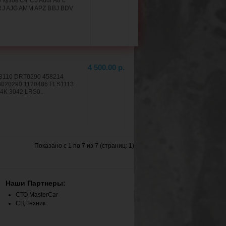
кузов C4 C5 Audi A8 с
RJ AJG AMM APZ BBJ BDV
4 500.00 р.
8110 DRT0290 458214
020290 1120406 FLS1113
4K 3042 LRS0..
Показано с 1 по 7 из 7 (страниц: 1)
Наши Партнеры:
СТО MasterCar
СЦ Техник