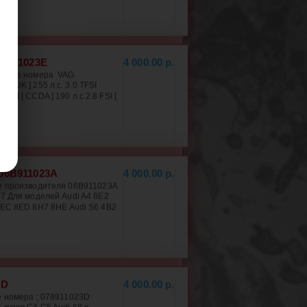
06E911023E
4 000.00 р.
ложные номера VAG
 AUK ] 255 л.с. 3.0 TFSI
.8 FSI [ CCDA ] 190 л.с 2.8 FSI [
 06B911023A
4 000.00 р.
ге производителя 06B911023A
 Для моделей Audi A4 8E2
8EC 8ED 8H7 8HE Audi S6 4B2
3D
4 000.00 р.
е номера ; 078911023D