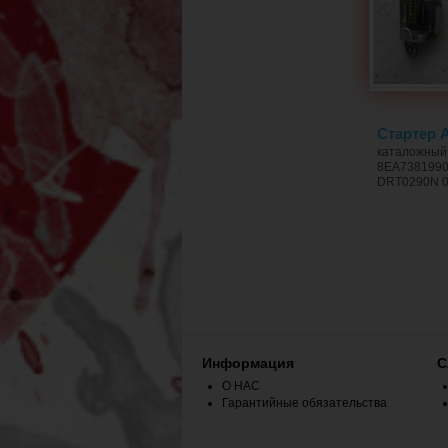
Стартер A
каталожный
8EA7381990
DRT0290N 0
Информация
С
О НАС
Гарантийные обязательства