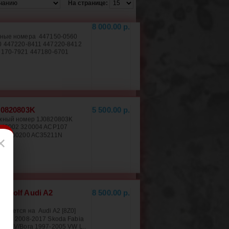
На странице:
8 000.00 р.
ожные номера 447150-0560
0 447220-8411 447220-8412
170-7921 447180-6701
J0820803K
5 500.00 р.
ложный номер 1J0820803K
646002 320004 ACP107
127100200 AC35211N
×
o Golf Audi A2
8 500.00 р.
ивается на Audi A2 [8Z0]
biza V 2008-2017 Skoda Fabia
lf IV/Bora 1997-2005 VW L..