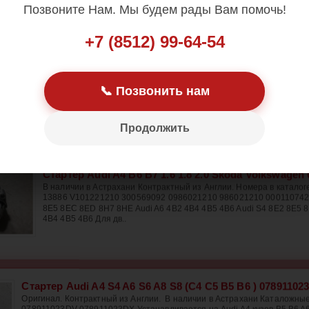
Позвоните Нам. Мы будем рады Вам помочь!
+7 (8512) 99-64-54
Стартер Audi A4 A6 A8 S6 S8 2005-2011 2.4 2.8 3.2L 
Оригинал. Контрактный из Англии. В наличии в Астрахани ката
06E911023E 06E911023EV 06E 911 023 EX для двигателей - 3.2 FSI [
📞 Позвонить нам
quattro [ CAJA ] 290 л.с. 2.4 [ BDW ] 177 л.с. 2.8 FSI [ BDX ] 210 л.с. 2
CC..
Продолжить
Стартер Audi A4 B6 B7 1.6 1.8 2.0 Skoda Volkswagen
В наличии в Астрахани Контрактный из Англии. Номера в катало
13886 V101221210 300569092 0986021210 986021210 0001107427
8E5 8EC 8ED 8H7 8HE Audi A6 4B2 4B4 4B5 4B6 Audi S4 8E2 8E5 
4B4 4B5 4B6 Для дв..
Стартер Audi A4 S4 A6 S6 A8 S8 (C4 C5 B5 B6 ) 07891102
Оригинал. Контрактный из Англии. В наличии в Астрахани Каталожны