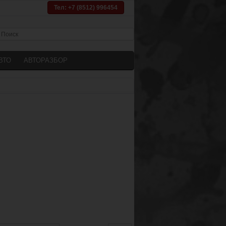
Тел: +7 (8512) 996454
ВТО
АВТОРАЗБОР