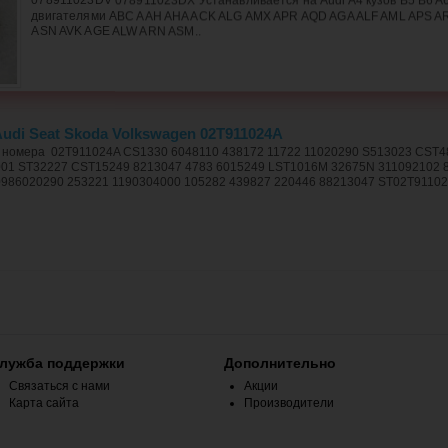
078911023DV 078911023DX Устанавливается на Audi A4 кузов B5 B6 A6 
двигателями ABC AAH AHA ACK ALG AMX APR AQD AGA ALF AML APS A
ASN AVK AGE ALW ARN ASM..
udi Seat Skoda Volkswagen 02T911024A
 номера 02T911024A CS1330 6048110 438172 11722 11020290 S513023 CST4
01 ST32227 CST15249 8213047 4783 6015249 LST1016M 32675N 311092102 8
986020290 253221 1190304000 105282 439827 220446 88213047 ST02T91102
лужба поддержки
Дополнительно
Связаться с нами
Акции
Карта сайта
Производители