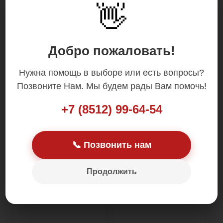
👋
Добро пожаловать!
Нужна помощь в выборе или есть вопросы?
Позвоните Нам. Мы будем рады Вам помочь!
ТОПЛИВНАЯ СИСТЕМА (9)
ВПУСКНАЯ СИСТЕМА (10)
+7 (8512) 99-64-54
📞 Позвонить нам
Продолжить
ВЫПУСКНАЯ СИСТЕМА (3)
ДАТЧИКИ (22)