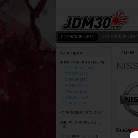
ЯПОНСКИЕ АВТО
КОРЕЙСКИЕ АВТ
Категории
Главная
»
ЯПОНСКИЕ АВТО (1684)
NIS
- MITSUBISHI (450)
- TOYOTA (414)
- NISSAN (474)
- HONDA (176)
- MAZDA (152)
- SUBARU (13)
- DAIHATSU (6)
КОРЕЙСКИЕ АВТО (134)
АМЕРИКАНСКИЕ АВТО
(43)
Выберит
НЕМЕЦКИЕ АВТО (70)