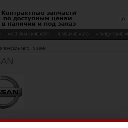
О
АМЕРИКАНСКИЕ АВТО
НЕМЕЦКИЕ АВТО
ФРАНЦУЗСКИЕ А
ЯПОНСКИЕ АВТО
»
NISSAN
SAN
е подкатегорию