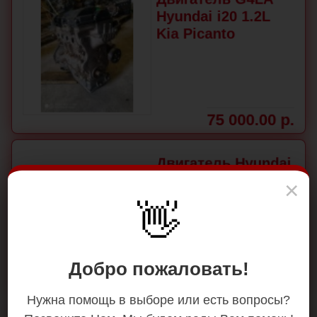
Hyundai i20 1.2L
Kia Picanto
75 000.00 р.
Двигатель Hyundai
G4ED 1.6 105лс
×
Accent Elantra Getz
👋
Добро пожаловать!
90 000.00 р.
Нужна помощь в выборе или есть вопросы?