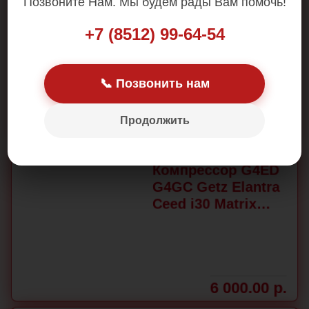
Позвоните Нам. Мы будем рады Вам помочь!
Дроссельная
заслонка Hyuindai
+7 (8512) 99-64-54
Matrix G4ED
3510026750
📞 Позвонить нам
Продолжить
3 000.00 р.
Компрессор G4ED
G4GC Getz Elantra
Ceed i30 Matrix
DEYAA-04
6 000.00 р.