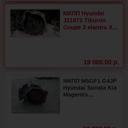
МКПП Hyundai
J21873 Tiburon
Coupe 3 elantra XD
Matrix
19 000.00 р.
МКПП M5GF1 G4JP
Hyundai Sonata Kia
Magentis
4300039041
4300039040D
4300039040