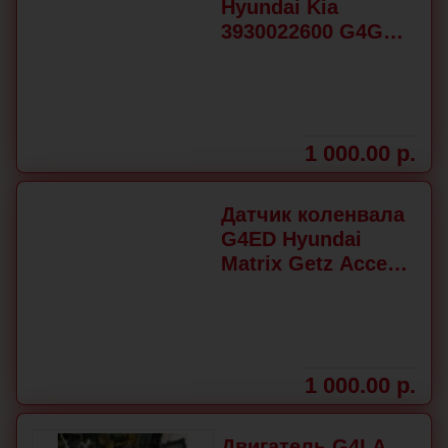
Hyundai Kia
3930022600 G4GC
G4EB G4EE G4ED
G4EA G4EC G4HC
G4HD G4HG G4GR
G4JP G4FA G4FC
1 000.00 р.
Датчик коленвала
G4ED Hyundai
Matrix Getz Accent
3935022600
1 000.00 р.
Двигатель G4LA