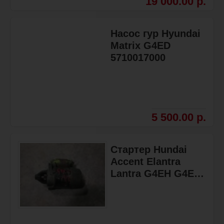
19 000.00 р.
Насос гур Hyundai
Matrix G4ED
5710017000
5 500.00 р.
Стартер Hundai
Accent Elantra
Lantra G4EH G4EK
G4EB G4EC G4EE
G4ED G4CP G4FK