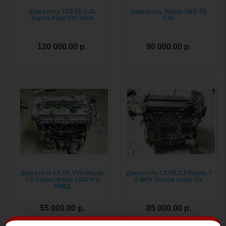
Двигатель 1SZ-FE 1.0L
Двигатель Toyota 1KR-FE
Toyota Platz Vitz Yaris
1.0L
120 000.00 р.
90 000.00 р.
Двигатель LF-VE VVti Mazda
Двигатель L3-VE 2.3 Mazda 3
3 6 Atenza Axela 2007+Гв
6 MPV Atenza Axela GY
ТНВД
55 000.00 р.
85 000.00 р.